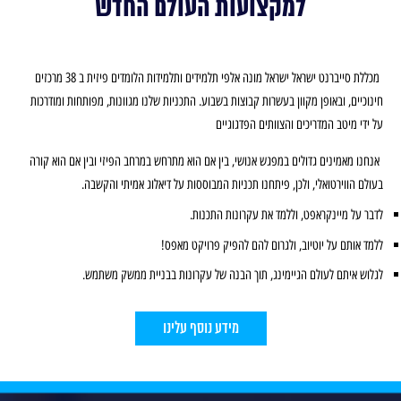
למקצועות העולם החדש
מכללת סייברנט ישראל ישראל מונה אלפי תלמידים ותלמידות הלומדים פיזית ב 38 מרכזים
חינוכיים, ובאופן מקוון בעשרות קבוצות בשבוע. התכניות שלנו מגוונות, מפותחות ומודרכות
על ידי מיטב המדריכים והצוותים הפדגוגיים
אנחנו מאמינים גדולים במפגש אנושי, בין אם הוא מתרחש במרחב הפיזי ובין אם הוא קורה
בעולם הווירטואלי, ולכן, פיתחנו תכניות המבוססות על דיאלוג אמיתי והקשבה.
לדבר על מיינקראפט, וללמד את עקרונות התכנות.
ללמד אותם על יוטיוב, ולגרום להם להפיק פרויקט מאפס!
לגלוש איתם לעולם הגיימינג, תוך הבנה של עקרונות בבניית ממשק משתמש.
מידע נוסף עלינו