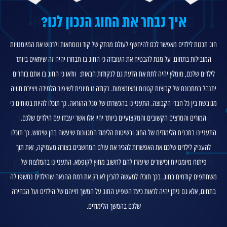
איך נבחר את החוג הנכון לנו?
נחשפים לעולם מרתק ומלא דמיון
לימוד תכנות לילדים הוא זה אשר יכיר להם את שפת התכנות ויסייע ברכישתן של מיומנויות
חוג תכנות לילדים מאפשר לכם להיחשף לעולם מרתק של קוד ונוסחאות ולרכוש את המיומנויות
מכללת Cybernet ישראל
חשובות בתחום, הרבה מעבר למידע שמוגבל בתכנות בלבד. בחוג ייחודי אשר מציעה לכם
המובילות בתחום. על מנת להבטיח את העובדה כי החוג בו תבחרו יהיה זה שיתאים ביותר
מכללת סייברנט ישראל, גם ילדיכם יוכלו להתנסות בעולם מלא דמיון ויצירה לצד רצינות ודיוק
לילדים שלכם, מומלץ יהיה לתת את הדעת גם לנקודות הבאות: וודאו כי החוג בו אתם בוחרים
רב. הלימודים המרתקים הללו יאפשרו לילדים לרכוש כישורים לחיים בסביבת עבודה פיתוח
יתנהל במתכונת של קבוצות קטנות ומצומצמות. נקודה זו חיונית לשיפור הלמידה ויצירת חוויה
אמיתית ולהתנסות בחשיבה מחוץ לקופסא ופיתוח יצירתיות, סקרנות והתלהבות כלפי התחום.
מגובשת בין כל חברי הקבוצה. התעניינו בהכשרתו של סגל ההוראה. כך תוכלו להיות בטוחים כי
מכללת Cybernet
מכללת סייברנט
ישראל
במסגרתה
המורים והמרצים הקשובים והמקצועיים ביותר יהיו אלו אשר יעבדו עם הילדים שלכם.
בעת פניה אל מכללת סייברנט ישראל, גם אתם יכולים להעניק לילדים שלכם את האפשרות
מכללת סייברנט ישראל
של מכללת סייברנט ישראל המובילה
התעניינו בתכנית הלימודים של החוג ובשיטות הלימוד המגוונות שיעשה בהן שימוש. כך תוכלו
להיחשף לעולם מרתק של קוד בו תוכלו ליצור על דבר אשר עולה על דמיונכם. הלימודים יאפשרו
03-9612699
להעניק לילדים שלכם את האפשרות להכיר את עולם המחשבים בצורה מעמיקה, זאת תוך
לילדים להמשיך במסלולים שונים ומגוונים שיובילו לתכנון אפליקציות, רובוטיקה ואף צילום
פיתוח מיומנויות וכישורים שיעזרו להם לחשוב מחוץ לקופסא. התעניינו בהמלצות של
ועריכה דיגיטלית. אין ספק כי מסלול זה מהווה את אחד הדרכים המעניינות ביותר לצעוד בהן
03-9612699
03-9612699
אל עבר עתיד מרתק בו ניתן יהיה לתת דרור ליצירתיות של ילדיכם. צרו קשר באתר או בטלפון
משתתפים קודמים בחוג. בכך תוכלו למעשה להבין לא רק את רמת ההנאה שהילדים נחשפו לה
03-9612699
03-9612699
03-9612699
בתחום, אלא גם ניתן יהיה לראות כיצד השפיע החוג על המשך חייהם של הילדים ועל הבחירה
כבר היום לקבלת פרטים נוספים בנוגע למסלולים השונים המוצעים לכם כאן.
שלכם בהמשך הלימודים.
03-9612699