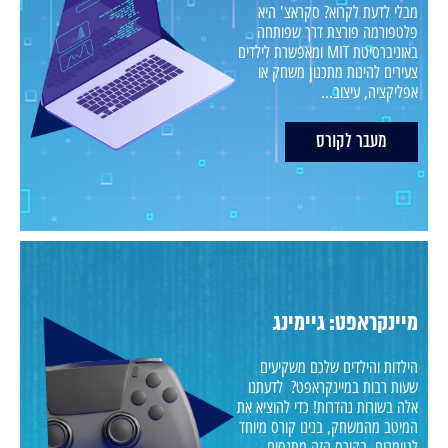
מבלי לדעת לקרוא? סקראצ' היא
פלטפורמה פורצת דרך שפותחה
באוניברסיטת MIT ומאפשרת לילדים
צעירים להינות מתכנון משחק או
אפליקציה, עיצוב...
מעבר לקורס
מיינקראפט: גיימינג
הילדות והילדים שלכם משקיעים
שעות רבות במיינקראפט? לדעתנו
אלה בשורות נהדרות! כדי להוציא את
המיטב מהמשחק, בנינו קורס מיוחד
לגיימרים. בקורס הזה מתנסים