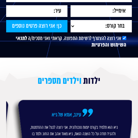
אני רוצה להצטרף לרשימת התפוצה. קראתי ואני מסכימ/ה
לתנאי
השימוש והפרטיות
ילדות
וילדים מספרים
שרון, אמא של אלירן
נות,
אלירן לומד בסייברנט שחמט. הוא מאוד אוהב את השיעורים
בו
ומשתתף. זה עושה לי טוב ברמה האישית. הוא נפתח חברתית לעוד