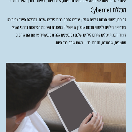
יעזור לילדים לפתח יכולות של שת"פ ועבודת צוות, ללמוד פתרון בעיות וכמובן חשיבה יזמית.
מכללת Cybernet
לסיכום; לימודי תכנות לילדים אונליין יכולים לתרום רבות לילדים שלכם. במכללת סייבר נט תוכלו
לצרף את הילדים ללימודי תכנות אונליין או אופליין במסגרת השונות הפרוסות ברחבי הארץ.
לימודי תכנות יכולים לתרום לילדים שלכם גם בשנים אלה וגם בעתיד. אז אם הם אוהבים
מחשבים, אינטרנט, תכנות וכד' – רשמו אותם כבר היום.