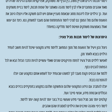
לימודי תכנות לילדים אונליין משלב בין הכיף של משחקים, אפליקציות ועולם הדיגיטל שהילדים
מאוד אוהבים ומחוברים אליו לבין לימוד מהנה ומאתגר של שפות תכנות, לימוד בניית משחקים
ועוד. כך הילדים יוכלו ליהנות מחוג שבאמת מעניין אותם ויש להם תשוקה אליו וינצלו היטב את
השעות שלהם מול המסך גם לצרכי לימוד והתפתחות שהם מעבר למשחק נטו. כיצד הם יעשו
זאת? באמצעות משחקים ושיטת לימוד מדליקה במיוחד!
היתרונות של לימוד תכנות מגיל צעיר:
ניצול נכון ויעיל של השעות מול מסך המחשב ללימוד מידע מקצועי שיכול להיות חשוב לעתיד
הילדים בצבא ולאחר מכן.
לאפשר לילדים מגיל צעיר לפתח פרויקטים שונים שאולי עשויים להיות הדבר הגדול הבא או לכל
הפחות להכניס כסף.
ללמוד את הבסיס וקצת מעבר לכך למשהו שבעתיד יכול לשמש אותם כמקצוע שבו יוכלו
להתפרנס בכבוד.
יוכלו להתברג עם הידע המקצועי שלהם והתשוקה שלהם במקצוע בתפקידים בכירים בצבא
הכוללים אבטחת מידע, אנשי סייבר ועוד.
קולטים יותר טוב מגיל צערי מידע שעשוי בגיל בוגר יותר להיות קשה יותר ללימוד.
לימוד כיפי ומהנה שיכניס את הילדים למסגרת שהם אוהבים.