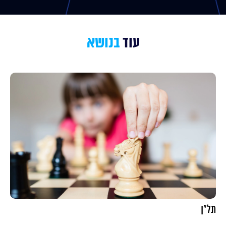
עוד
בנושא
תל"ן