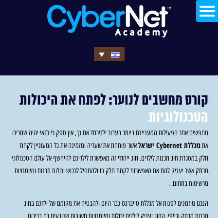
קורס מחשבים לנוער: לפתח את היכולות
הטכנולוגיות
מחפשים אחר הפעילות המעניינת ביותר בעבור ילדיכם? אם כך, אין ספק כי כדאי יהיה שתכירו
מכללת Cybernet ישראל
את
אשר פותחת את שעריה ומזמינה את כל המעוניין לקחת
חלק במסגרת חוג תכנות לילדים. חוג ייחודי זה מאפשרת לילדיכם להיחשף אל עולם הטכנולוגי
מרתק אשר יעניק להם את האפשרות לקחת חלק בו ולהתחיל לרכוש יכולות תכנות ומיומנויות
מרשימות בתחום. .
הנכם מוזמנים לפנות אל מכללת סייברנט כבר היום ולהבטיח את מקומם של ילדכם בחוג
תכנות מרתק וכייפי. החוג יעניק לילדים יכולות ומיומנויות חשובות שנוגעים גם בכירות