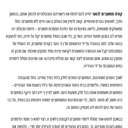
קורס מחשבים לנוער
יסייע להם לפתח את כישוריהם הטכנולוגיים ולהפוך אותם, בהמשך
הדרך, לאנשים בוגרים איכותיים. קשה לדמיין את העולם בו אנו חיים ללא מחשבים: החל
ממשחקים משעשים, גלישה באינטרנט ועד כתיבת מסמכים חשובים – פיתוח טכנולוגי זה
מסייע לנו במגוון תחומי החיים. בשל כך, כדי שגם בעתיד מחשבים יקלו על חיינו, רצוי להשקיע
בהווה שלנו. למה הכוונה? על ידי הרשמתם של בני נוער בקורסי מחשבים, דור העתיד של
המתכנתים יקבל את ההכשרה הראשונית לקראת יצירת עתיד מתקדם ואיכותי. אם תכנון זה
מסקרן גם אתכם, אתם מוזמנים ליצור קשר עם מכללת סייברנט. אנו מציעים מסלול לימודים
גמיש המסובסד על ידי העירייה.
לאורך השנים האחרונות, המחשבים הופכים לחלק בלתי נפרד מחיינו. החל מהעבודה
היומיומית במשרד, הלימודים בבית הספר ובאוניברסיטה ועד בילוי בשעות אחר הצהריים –
המחשבים משמשים אותנו בכל חלק משעות היום. חשוב לציין כי ידע רחב היקף במחשבים
הינו חשוב לא פחות. כלומר, כדי שהפתרונות הממוחשבים ימשיכו ויתפתחו גם בעתיד, על בני
הנוער של היום לרכוש ידע מעמיק בתחום זה.
בבואכם לחפש אחר מסלול לימודי מחשבים לקבוצת גילאים זו, רצוי לוודא כי מוסד הלימודים
נמצא בקרבת מגוריכם. כך, הסקרנים הצעירים לא יצטרכו להרחיק יותר מדי – ולהדאיג את