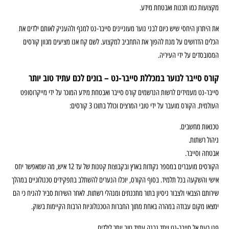
מקצועות כמו תכנות ואבטחת מידע.
את היתרון היחסי שיש כיום לבני נוער מעוניינים סייבר-נט למנף ולהעניק לאותם ילדים את
הכלים הדרושים על מנת להפוך את התחביב למקצוע. לשם קח אנו מציעים מגוון קורסים
המסובסדים על ידי העיריה.
קורס סייבר לנוער במכללת סייבר-נט – בונים לכם עתיד טוב יותר
סייבר-נט מעמידים לרשות הנרשמים קורס סייבר ואבטחת מידע המוכר על ידי מייקרוסופט
העולמית. הקורס מועבר על ידי טובי המרצים וכולל בתוכו 3 קורסים:
טכנאות מחשבים.
ניהול רשתות.
אבטחה וסייבר.
הקורסים מועברים במספר נקודות בארץ ובקבוצות קטנות של עד 12 איש, מה שמאפשר יחס
אישי והשקעה בכל תלמיד. בסוף הקורס, יוכלו הנערים להשתלב בתפקידים טכנולוגיים במהלך
שירותם הצבאי ולצבור ניסיון בתור מתכנתים ומנהלי רשתות. לאחר השירות סביר להניח כי הם
ימצאו מקום עבודה במהרה באחת מתוך החברות הטכנולוגיות הרבות הקיימות בשוק.
פנו כעת אל סייבר-נט ויחד נבנה עתיד טוב יותר לילדים.