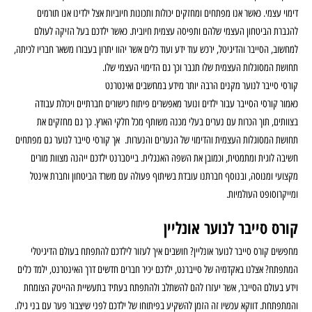
דימוי עצמי. כאשר אנו מפתחים ומחזקים יכולות ותכונות חיוביות אצל ילדינו אנו תורמים
להגברת הביטחון העצמי שלהם ותפיסה עצמית חיובית. כאשר ילדכם בעל הזיקה לעולם
למחשוב, הסייבר והדיגיטל, ירכש עוד ידע ועוד כלים אשר יהוו יתרון בעבורו משאר חבריו לכיתה,
תחושת המסוגלות העצמית שלו תגבר וכך גם הדימוי העצמי שלו.
קורסי סייבר לנוער מקנים הרבה יותר מידע במחשבים ואינטרנט
כאמור קורסי הסייבר עבור ילדים ונוער מאפשרים פיתוח כישורים חברתיים ויכולת עבודה
בצוותים, תוך הכרות עם נערים בעלי מכנה משותף מכל חלקי הארץ. כך גם מחזקים את
תחושת המסוגלות העצמית והדימוי של הנערים והנערות. אך קורסי סייבר לנוער גם מפתחים
חשיבה לוגית ומתמטית, וכמובן את השפה האנגלית. בייסברנט ילדכם ייהנה מצוות מורים
מקצועי ומנוסה, ובנוסף חברתנו עובדת בשיתוף פעולה עם משרד הביטחון וחברת אינטל
ומייקרוסופט העולמיות.
קורס סייבר לנוער אונליין
מחפשים קורס סייבר לנוער אונליין? חושבים איך לעזור לילדכם להתפתח בעולם הדיגיטלי
המתפתח? אצלנו באקדמיה של סייברנט, ילדכם יכיר חברים חדשים דרך האינטרנט, ילמד כלים
וידע בעולם הסייבר, אשר יעזרו להם להשתלב ולהתפתח בעתיד בתעשיית ההייטק הצומחת
והמתפתחת. דווקא עכשיו זה הזמן להשקיע בפיתוחו של ילדכם לפני שיצבור פער עם בני גילו.