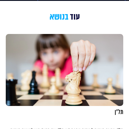
עוד
בנושא
תל"ן