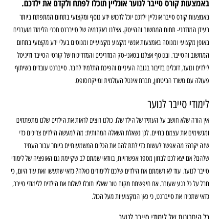
באמצעות קורס סייבר לנוער אונליין תוכלו לפתח ולקדם את ילדכם.
באמצעות קורס סייבר אונליין ילדכם יוכל לרכוש ידע נוסף ומקצועי בתחום המתפתח ביותר
בעידן המודרני- תחום המחשוב וההייטק. אצלנו באקדמיה של סייברנט תכני הלימוד מועברים
באופן מקצועי ומנוסה באמצעות אנשי מקצוע מקצועיים ומנוסים בעלי ידע מקצועי בתחום
המחשוב והסייבר. ובנוסף אצלנו בסאני-טק המדריכים והמדריכות של קורסי הסייבר ודיגיטל
לילדים ונוער, דוגלים בדיבור בגובה העיניים והפיכת התלמיד לחבר. סייברנט עובדים בשיתוף
פעולה עם משרד הביטחון, חברת אינטל העולמית ומייקרוסופט.
לימודי סייבר לנוער
אין הורה שלא חושב על העתיד של הילד שלו. כולנו רוצים לראות את הילדים שלנו מתפתחים
ומגשימים את עצמם בחיים. לכן נשאלת השאלה המהותית: מה למעשה הילדים צריכים כדי
שזה יקרה? מה אפשר לעשות כדי לתת להם את הכלים המשמעותיים ביותר עבור העתיד
שלהם? אם יצא לכם לבחון מספר אפשרויות, בוודאי שמתם לב שקיימת גם האופציה של לימודי
סייבר לנוער. עוד לא רשמתם את הילדים שלכם ללימודים כאלה? כדאי שתעשו זאת עוד היום, כי
חבל על כל רגע שעובר. אם חיפשתם מקום טוב שאליו תוכלו לשלוח את הילדים ללימודי סייבר,
כדאי שתכירו את סייברנט, כי כאן המקצועיות מעל הכול.
כל היתרונות של לימודי סייבר לנוער