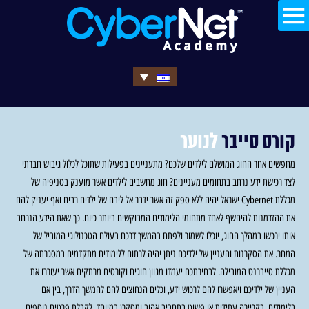
קורס סייבר
לנוער
מחפשים אחר החוג המושלם לילדים שלכם? מתעניינים בפעילות שתוכל לכלול גיבוש חברתי
לצד רכישת ידע נרחב בתחומים מעניינים? חוג מחשבים לילדים אשר מוענק בסניפיה של
מכללת Cybernet ישראל יהיה ללא ספק זה אשר ידבר אל ליבם של ילדים רבים ואף יעניק להם
את ההזדמנות להיחשף לאחד מתחומי הלימודים המבוקשים ביותר כיום. כך שאת הידע הנרחב
אותו ירכשו במהלך החוג, יוכלו לשמור ולפתח בהמשך דרכם בעולם הטכנולוגי המוביל של
המחר. את הסקרנות והעניין של ילדיכם ניתן יהיה לרתום ללימודים מתקדמים במסגרתה של
מכללת סייברנט המובילה. לבחירתכם יעמדו מגוון חוגים וקורסים מרתקים אשר יעוררו את
העניין של ילדיכם ויאפשרו להם לרכוש ידע, וכלים הנחוצים להם להמשך הדרך, בין אם
בלימודים, בקריירה עתידית או פשוט בתחביב אהוב ומסקרן במיוחד. לקבלת פרטים נוספים