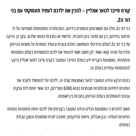
קורס סייבר לנוער אונליין – להכין את ילדכם לעתיד תעסוקתי עם בני
דור הZ.
בני דור הZ נולדו עם סמארטפון והמסכים בידיהם, הטכנולוגיה המתפתחת משפיעה על כל
פרמטר בחייהם, בין עם מדובר בפן החברתי, הלימודי או בתרבות הפנאי שלהם. עקב כך הזיקה
של בני דור הZ לעולם הדיגיטלי והמחשוב הולכת וגוברת ובעתיד התחרות על משרות ההייטק
והדיגיטל תהיה קשה מאוד. לכן חשוב מאוד להכשיר את ילדכם להתמודדות בעולם המתפתח
והתחרותי, באמצעות הקניית ידע בעולם הסייבר המועבר בקורס סייבר לנוער אונליין כרקע
להתפתחות עתידית בעולם זה.
בזכות הרקע והידע המועבר לנוער באמצעות קורס זה, ילדכם יוכל להתמודד ולעבור את
המיונים ליחידות טכנולוגיות מובחרות בצבא (8200 וממ"רם), דבר אשר יפתח דלת ענקית
עבורם להשתלבות בעולם ההייטק בחברות בין לאומיות.
חשוב להדגיש כי באמצעות הכלים והידע המועבר בקורסים אלו ילדכם יפתח מיומנויות נוספות
החיוניות לעתידו- כגון אנגלית, פיתוח פרויקטים, חשיבה לוגית ומתמטית וכמובן עבודת
בצוותים.