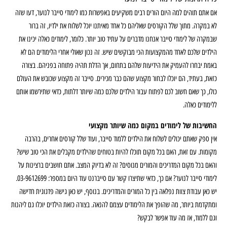
אם אתם תוהים למה היום הורים רבים משקיעים באפשרות כמו לימודי סייבר לנוער, דעו שזה
לא במקרה. מתוך שלל הקורסים שאליהם כל אחד מאיתנו יוכל לשלוח את ילדיו, זה ברור
שבמקרה של לימודי סייבר אנחנו מדברים על עתיד טוב יותר. כלומר, לימודים כאלה יכינו את
הילדים שלכם לאחד מהמקצועות הכי מבוקשים שיש. זה נכון שאולי אחרי הלימודים הם לא
באמת יבחרו להעמיק את הידיעות שלהם בתחום, אך הדלת תהיה פתוחה בפניהם. בצורה
כזאת, בעתיד, הם יוכלו לבחור מקצוע שהם כבר מכירים. סייבר זה מקצוע שכובש את העולם
כולו, כך שאם חשוב לכם לפתוח עבור הילדים שלכם כמה שיותר דלתות, כדאי שתירשמו אותם
ללימודים כאלה.
החשיבות של לימודים במקום כמה שיותר מקצועי
אין ספק שאתם יכולים לשלוח את הילדים ללמוד סייבר, ועוד שלל קורסים אחרים, בהרבה
מקומות. עם זאת, האם בכל מקום תוכלו להיות בטוחים שהילדים מקבלים את הכי טוב שיש?
והאם בכל מקום המדריכים והמורים מנוסים? זה לא בדיוק המצב. אתם חושבים ברצינות על
לימודי סייבר לנוער? אם כך, כדאי שתיצרו קשר עם סייברנט עוד היום במספר: 03-9612699.
יש כאן עבודת צוות נפלאה בין כל המורים והמדריכים. בנוסף, יש כאן גישה פדגוגית חדישה
ומתקדמת ביותר, מה שהופך את הלימודים עצמם להנאה. בצורה כזאת הילדים יוכלו גם ליהנות
וגם ללמוד, אז מה עוד אפשר לבקש?