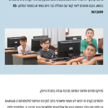
03-
בנושא, הנכם מוזמנים ליצור קשר עם המכללה כבר היום באתר או במספר הטלפון
9612699
.
פרויקט מדהים וחדשני המדמה סביבת עבודה בחברת הייטק,
הלומדים בקורס זה ירכשו ידע מעשי ותיאורטי נרחב לסביבת הפיתוח לפלטפורמת ה-Android
וכן ילמדו מהו הליך הפיתוח הנכון של אפליקציות סלולאריות עבור סביבה זו. התלמידים ילמדו