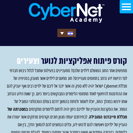
קורס פיתוח אפליקציות לנוער
וצעירים
מחפשים אחר החוג המושלם לילדים שלכם? מתעניינים בפעילות שתוכל לכלול גיבוש חברתי
לצד רכישת ידע נרחב בתחומים מעניינים? חוג מחשבים לילדים אשר מוענק בסניפיה של
מכללת Cybernet ישראל יהיה ללא ספק זה אשר ידבר אל ליבם של ילדים רבים ואף יעניק להם
את ההזדמנות להיחשף לאחד מתחומי הלימודים המבוקשים ביותר כיום. כך שאת הידע הנרחב
אותו ירכשו במהלך החוג, יוכלו לשמור ולפתח בהמשך דרכם בעולם הטכנולוגי המוביל של
במסגרתה של
המחר. את הסקרנות והעניין של ילדיכם ניתן יהיה לרתום ללימודים מתקדמים
מכללת סייברנט המובילה
. לבחירתכם יעמדו מגוון חוגים וקורסים מרתקים אשר יעוררו את
העניין של ילדיכם ויאפשרו להם לרכוש ידע, וכלים הנחוצים להם להמשך הדרך, בין אם
בלימודים, בקריירה עתידית או פשוט בתחביב אהוב ומסקרן במיוחד. לקבלת פרטים נוספים