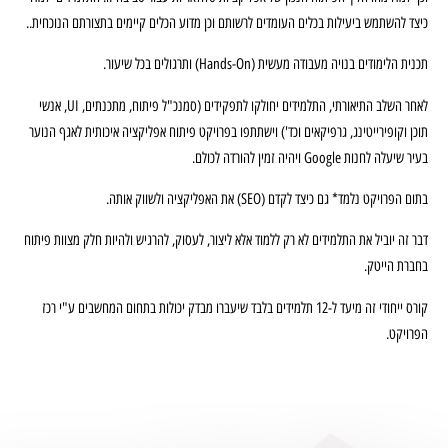
כיצד להשתמש ביעילות בכלים העומדים לרשותם וכן מדוע הכלים קיימים בתצורתם הנוכחית..
תכנית הלימודים בנויה מעבודה מעשית (Hands-On) ותרגולים בכל שיעור.
לאחר השלב התיאורתי, התלמידים יחולקו לתפקידים (סמנכ"ל פיתוח, מתכנתים, UI, אנשי
תוכן וקופירייטינג, גרפיקאים וכד') וישתתפו בפרויקט פיתוח אפליקציה איכותית לאגף הנוער
בעיר שיעלה לחנות Google ויהיה זמין להורדה לכולם.
בתום הפרויקט נלמד* גם כיצד לקדם (SEO) את האפליקציה ולשווק אותה.
דבר זה יוביל את התלמידים לא רק ללמוד אלא ליצור, לעסוק, להרגיש ולהיות חלק מצוות פיתוח
בחברת הייטק.
קורס ייחודי זה מיעד ל-12 תלמידים בלבד שיעברו מבדק יכולות בתחום המחשבים ע"י רכז
הפרויקט.