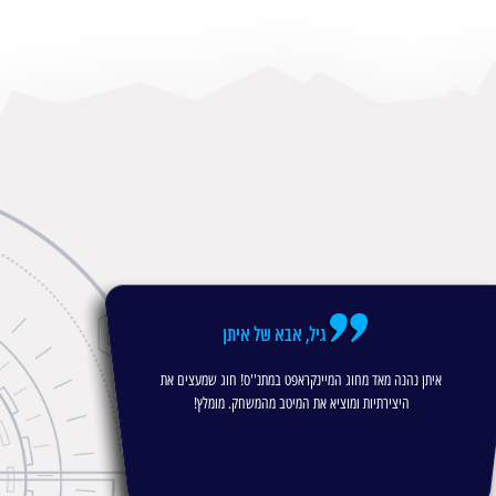
גיל, אבא של איתן
איתן נהנה מאד מחוג המיינקראפט במתנ''ס! חוג שמעצים את
וו
היצירתיות ומוציא את המיטב מהמשחק. מומלץ!
בזו