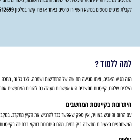
שנוגעים גם בכירות ידידותית ומעשית של שפות התכנות השונות, כישורים בהם י
612699
לקבלת פרטים נוספים בנושא השאירו פרטים באתר או צרו קשר בטלפון
למה ללמוד ?
הנה מגיע האביב, ואתו מגיעה תחושה של התחדשות ושמחה. לצד כל זה, מחכה בפ
הילדים שלהם. קייטנות מחשבים היא אפשרות מעולה גם להורים המחפשים אחר ת
היתרונות בקייטנות המחשבים
עם החום והיובש באוויר, אין ספק שאפשר כבר להרגיש את הקיץ מתקרב. במקביל,
המשתתפים הצעירים מחשבה ביקורתית. מהם היתרונות דווקא בבחירה בקייטנות
גילאים