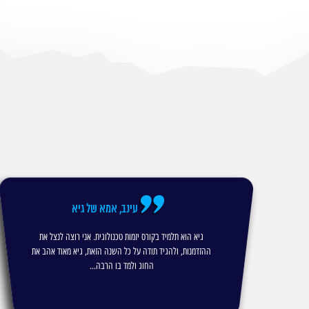
עינב, אמא של גיא
ת
גיא הוא תלמיד בקורס יזמות טכנולוגית. אני רוצה לנצל את
רת
ההזדמנות, ולהגיד תודה על כל השנה הזאת, גיא מאוד אהב את
החוג ולמד בו הרבה...