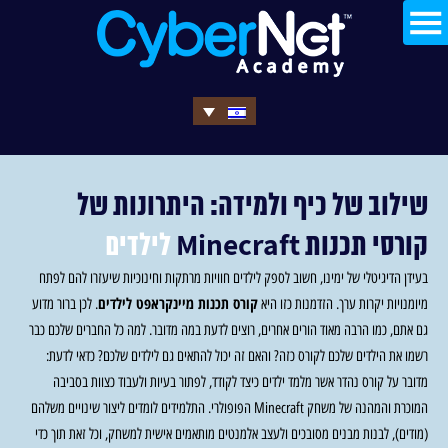
שילוב של כיף ולמידה: היתרונות של
קורסי תכנות Minecraft
לילדים
בעידן הדיגיטלי של ימינו, חשוב לספק לילדים חוויות מרתקות וחינוכיות שיעזרו להם לפתח
קורס תכנות מיינקראפט לילדים
מיומנויות יקרות ערך. הזדמנות כזו היא
. לכן ברור מדוע
גם אתם, כמו הרבה מאוד הורים אחרים, רוצים לדעת במה מדובר. למה כל החברים שלכם כבר
רשמו את הילדים שלכם לקורס כזה? והאם זה יכול להתאים גם לילדים שלכם? כדאי לדעת:
מדובר על קורס נהדר אשר מלמד ילדים כיצד לקודד, לפתור בעיות ולעבוד כצוות בסביבה
המוכרת והמהנה של משחק Minecraft הפופולרי. התלמידים לומדים ליצור שינויים משלהם
(מודים), לבנות מבנים מסובכים ולעצב אלמנטים מותאמים אישית למשחק, וכל זאת תוך כדי