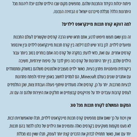
פיתוח יכולות הקידוד והתכנות שלהם. מחפשים מקום שבו הילדים שלכם יוכלו ליהנות מכל
היתרונות הללו? מכללת סייברנט ישראל זו הבחירה הנכונה.
למה דווקא קורס תכנות מיינקראפט לילדים?
זה נכון שאם תעשו חיפוש לרגע, אתם תראו שיש הרבה קורסים שקשורים לעולם התכנות
ומיועדים לילדים. לכן ברור שיש לכם דילמה בין קורס תכנות מיינקראפט לילדים ובין אינספור
קורסים אחרים. עם זאת, כדאי לדעת: במקרה של קורס כזה אתם בוחרים בטוב ביותר עבור
הילדים שלכם. בין יתר היתרונות של קורס כזה ניתן לדבר על: טיפוח יצירתיות, חשיבה
ביקורתית ומיומנויות פתרון בעיות. כאשר ילדים מעצבים אלמנטים משלהם במשחק ומתמודדים
עם אתגרים שונים בעולם Minecraft, הם לומדים לחשוב באופן יצירתי ולפתח פתרונות
לבעיות מורכבות. יתר על כן, קורסים אלה מעודדים שיתוף פעולה ועבודת צוות, שכן התלמידים
לעתים קרובות עובדים יחד על פרויקטים קבוצתיים או חולקים את היצירות שלהם זה עם זה.
המקום המושלם לקורס תכנות מכל סוג
אין ויכוח על כך שאם אתם מחפשים קורס תכנות מיינקראפט לילדים, תגלו שהאפשרויות רבות.
לא מעט מקומות משקיעים בקורסים כאלה ומזמינים את הילדים של כולנו ללמוד בהם תכנות.
יחד עם זאת, כאשר תתחילו לבדוק את הדברים קצת יותר לעומק, תגלו שאין כמו מכללת