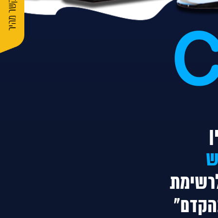
ן
ש
לרשימת
הקדם"