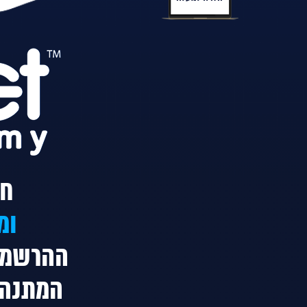
חו
ומ
ההרשמה
המתנה 