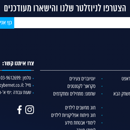
הצטרפו לניוזלטר שלנו והישארו מעודכנים
צרו איתנו קשר:
טלפון :
03-9612699
קראפט
יוטיוברים צעירים
מייל :
ybernet.co.il
סקראצ' לקטנטנים
שעות עבודה :
ימי א'-ה' -16:00
משחק הבא
שחמט: מתחילים ומתקדמים
חוג מחשבים לילדים
חוג פיתוח אפליקציות לילדים
לימודי אבטחת מידע