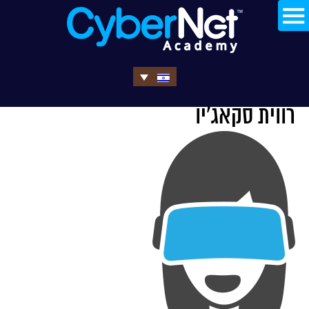
רווית סקאג'יו