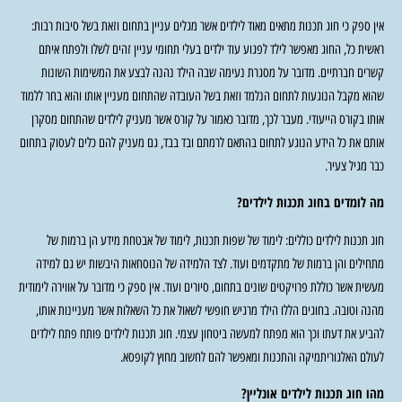
אין ספק כי חוג תכנות מתאים מאוד לילדים אשר מגלים עניין בתחום וזאת בשל סיבות רבות:
ראשית כל, החוג מאפשר לילד לפגוע עוד ילדים בעלי תחומי עניין זהים לשלו ולפתח איתם
קשרים חברתיים. מדובר על מסגרת נעימה שבה הילד נהנה לבצע את המשימות השונות
שהוא מקבל הנוגעות לתחום הנלמד וזאת בשל העובדה שהתחום מעניין אותו והוא בחר ללמוד
אותו בקורס הייעודי. מעבר לכך, מדובר כאמור על קורס אשר מעניק לילדים שהתחום מסקרן
אותם את כל הידע הנוגע לתחום בהתאם לרמתם ובד בבד, גם מעניק להם כלים לעסוק בתחום
כבר מגיל צעיר.
מה לומדים בחוג תכנות לילדים?
חוג תכנות לילדים כוללים: לימוד של שפות תכנות, לימוד של אבטחת מידע הן ברמות של
מתחילים והן ברמות של מתקדמים ועוד. לצד הלמידה של הנוסחאות היבשות יש גם למידה
מעשית אשר כוללת פרויקטים שונים בתחום, סיורים ועוד. אין ספק כי מדובר על אווירה לימודית
מהנה וטובה. בחוגים הללו הילד מרגיש חופשי לשאול את כל השאלות אשר מעניינות אותו,
להביע את דעתו וכך הוא מפתח למעשה ביטחון עצמי. חוג תכנות לילדים פותח פתח לילדים
לעולם האלגוריתמיקה והתכנות ומאפשר להם לחשוב מחוץ לקופסא.
מהו חוג תכנות לילדים אונליין?